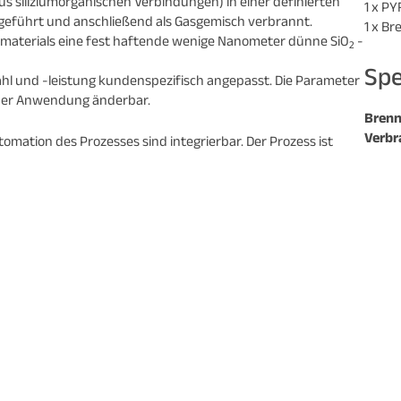
 siliziumorganischen Verbindungen) in einer definierten
1 x P
geführt und anschließend als Gasgemisch verbrannt.
1 x B
atmaterials eine fest haftende wenige Nanometer dünne SiO
-
2
Spe
ahl und -leistung kundenspezifisch angepasst. Die Parameter
 der Anwendung änderbar.
Brenne
Verbr
tomation des Prozesses sind integrierbar. Der Prozess ist