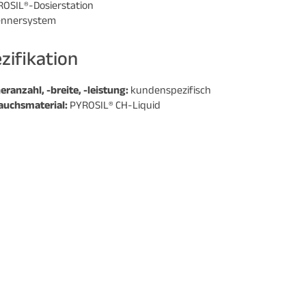
YROSIL®-Dosierstation
rennersystem
zifikation
ranzahl, -breite, -leistung:
kundenspezifisch
auchsmaterial:
PYROSIL® CH-Liquid